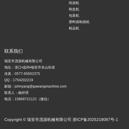
纸袋机
制盒机
包装机
塑料袋制袋机
检品机
联系我们
瑞安市茂源机械有限公司
地址：浙江•温州•瑞安市东山街道
传真：0577-65602375
QQ：1754202219
邮箱：
johnyang@gawangmachine.com
联系人：杨经理
电话：15868721121（微信）
Copyright © 瑞安市茂源机械有限公司
浙ICP备2025218087号-1